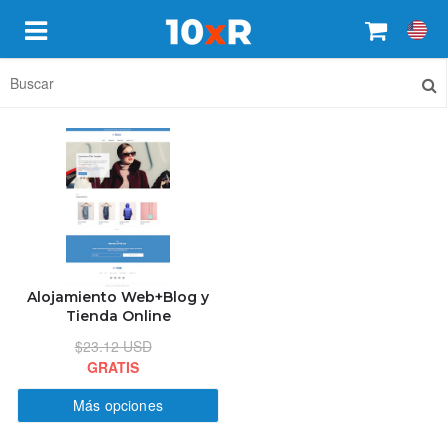
INICIO
DESTACADO
CONÓCENOS
Alojamiento Web+Blog y
CONTACTO
Tienda Online
$23.12 USD
ESTADO DE PEDIDO
GRATIS
Más opciones
BLOG